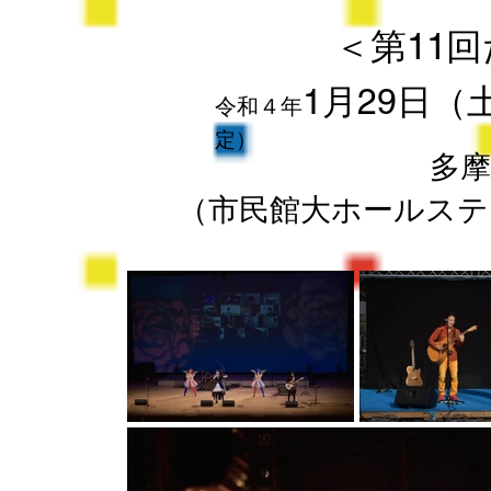
＜第11
1月29日（
令和４年
定）
多摩
（市民館大ホールステ