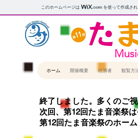
このホームページは
.com
を使って作成され
Music
ホーム
開催概要
出演者
観覧方
終了しました。多くのご
次回、第12回たま音楽祭
第12回たま音楽祭のホー