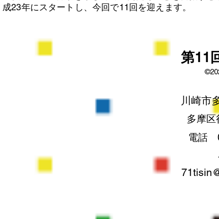
成23年にスタートし、今回で11回を迎えます。
​第1
©2
​川崎市多
​多摩
​電話 0
71tisin